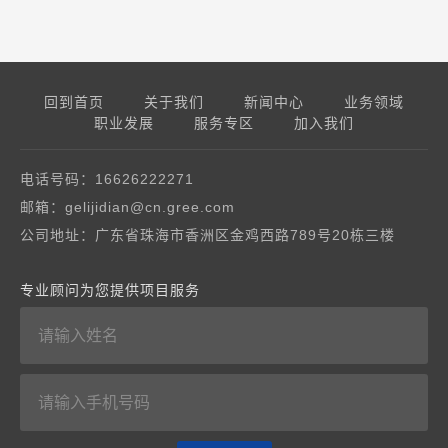
回到首页
关于我们
新闻中心
业务领域
职业发展
服务专区
加入我们
电话号码：16626222271
邮箱：gelijidian@cn.gree.com
公司地址：广东省珠海市香洲区金鸡西路789号20栋三楼
专业顾问为您提供项目服务