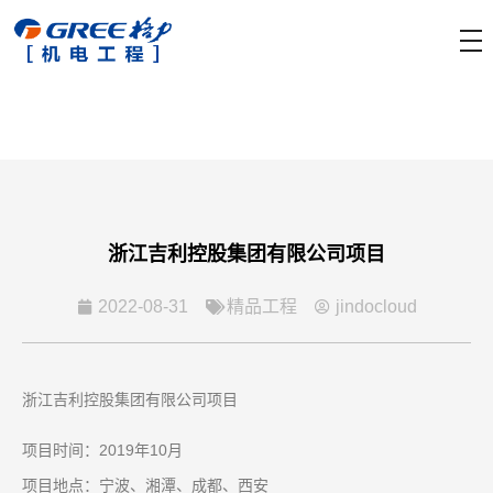
浙江吉利控股集团有限公司项目
2022-08-31
精品工程
jindocloud
浙江吉利控股集团有限公司项目
项目时间：2019年10月
项目地点：宁波、湘潭、成都、西安