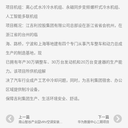
项目机组：离心式水冷冷水机组、永磁同步变频螺杆式冷水机组、
人工智能多联机组
项目概况：江吉利控股集团有限公司总部设在浙江省省会杭州，在
浙江省的台州的临
海、路桥，宁波和上海等地建有四个专门从事汽车整车和动力总成
生产的制造基地，现
已拥有年产30万辆整车、30万台发动机和20万台变速器的生产能
力。该项目所供机组解
决了汽车行业成产工艺中冷却问题，同时，为吉利集团宿舍、办公
区域提供制冷设备，
保障吉利集团生产、生活环境安全、舒适。
上一篇
下一篇
南山智谷产业园VRV空调安装工程项目
华为数据中心二期项目